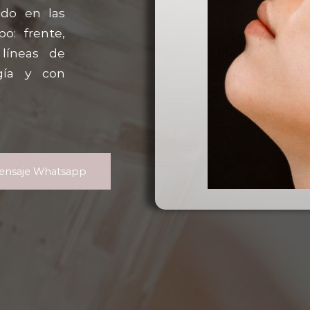
ido en las
o: frente,
líneas de
gía y con
ensaje Whatsapp