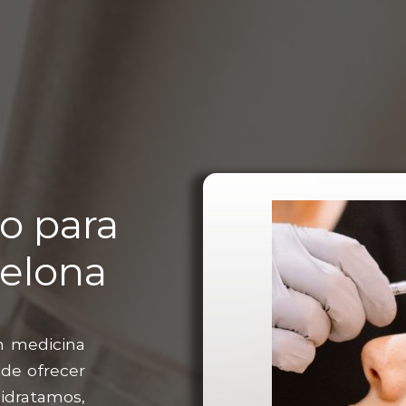
o para
celona
n medicina
 de ofrecer
dratamos,